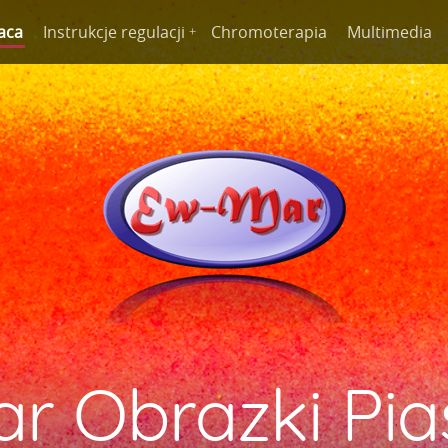
aca
Instrukcje regulacji
Chromoterapia
Multimedia
r Obrazki Pi