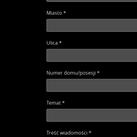
Miasto
*
Ulica
*
Numer domu/posesji
*
Temat
*
Treść wiadomości
*