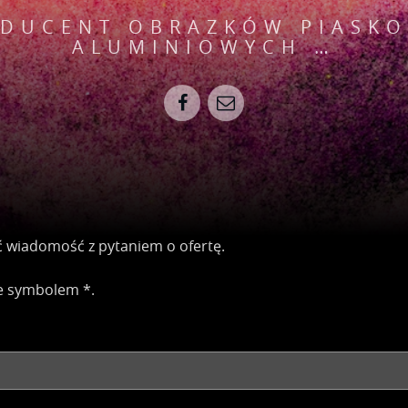
ODUCENT OBRAZKÓW PIASK
ALUMINIOWYCH …
ć wiadomość z pytaniem o ofertę.
e symbolem *.