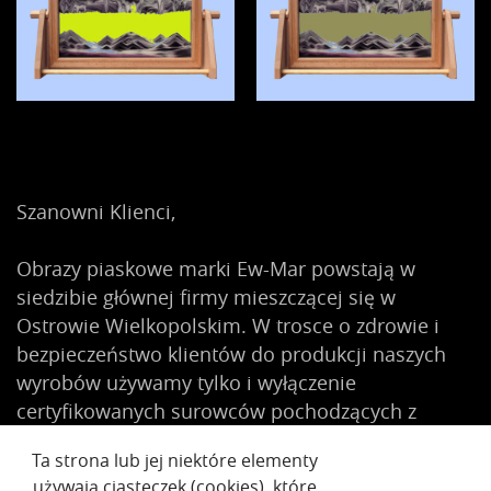
Szanowni Klienci,
Obrazy piaskowe marki Ew-Mar powstają w
siedzibie głównej firmy mieszczącej się w
Ostrowie Wielkopolskim. W trosce o zdrowie i
bezpieczeństwo klientów do produkcji naszych
wyrobów używamy tylko i wyłączenie
certyfikowanych surowców pochodzących z
krajów UE, z czego zdecydowana większość to
Ta strona lub jej niektóre elementy
materiały wytwarzane w Polsce.
używają ciasteczek (cookies), które