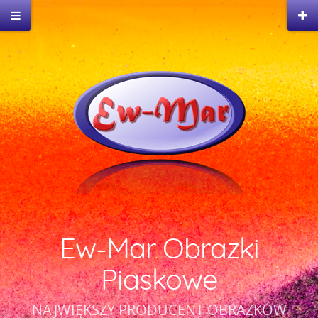
Ew-Mar Obrazki
Piaskowe
NAJWIĘKSZY PRODUCENT OBRAZKÓW